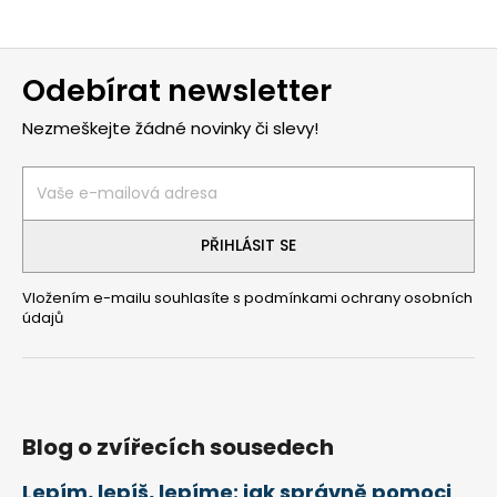
Z
Odebírat newsletter
á
p
Nezmeškejte žádné novinky či slevy!
a
t
í
PŘIHLÁSIT SE
Vložením e-mailu souhlasíte s
podmínkami ochrany osobních
údajů
Blog o zvířecích sousedech
Lepím, lepíš, lepíme: jak správně pomoci