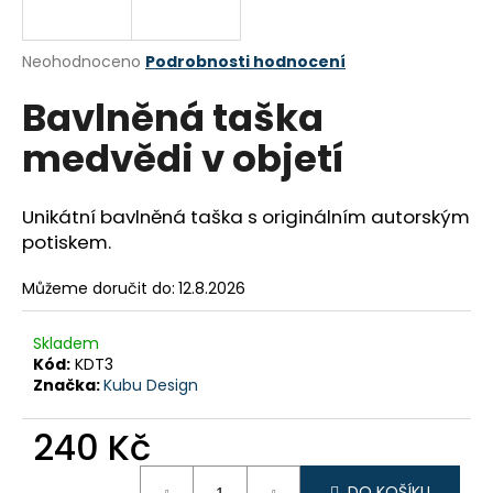
a
j
Průměrné
Neohodnoceno
Podrobnosti hodnocení
í
hodnocení
Bavlněná taška
produktu
t
je
?
medvědi v objetí
0,0
z
5
hvězdiček.
Unikátní bavlněná taška s originálním autorským
potiskem.
HLEDAT
Můžeme doručit do:
12.8.2026
Skladem
D
Kód:
KDT3
o
Značka:
Kubu Design
p
o
240 Kč
r
u
Měrná
DO KOŠÍKU