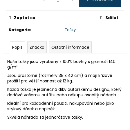
č
cena:
u
j
Zeptat se
Sdílet
e
m
Kategorie
:
Tašky
e
Popis
Značka
Ostatní informace
Naše tašky jsou vyrobeny z 100% bavlny s gramáží 140
g/m².
Jsou prostorné (rozměry 38 x 42 cm) a mají křížové
prošití pro větší nosnost až 12 kg.
Každá taška je jedinečná díky autorskému designu, který
dodává vašemu outfitu nebo nákupu osobitý nádech.
Ideální pro každodenní použití, nakupování nebo jako
stylový dárek a doplněk.
Skvělá náhrada za jednorázové tašky.