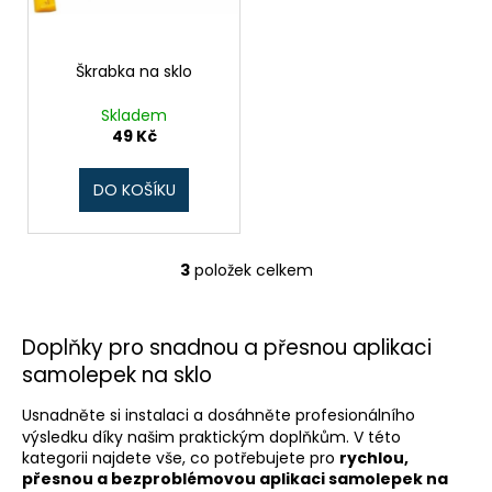
č
u
j
Škrabka na sklo
e
m
Skladem
e
49 Kč
DO KOŠÍKU
3
položek celkem
O
v
l
Doplňky pro snadnou a přesnou aplikaci
á
samolepek na sklo
d
a
Usnadněte si instalaci a dosáhněte profesionálního
c
výsledku díky našim praktickým doplňkům. V této
í
kategorii najdete vše, co potřebujete pro
rychlou,
p
přesnou a bezproblémovou aplikaci samolepek na