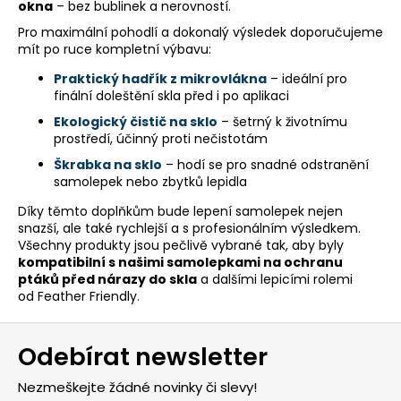
r
okna
– bez bublinek a nerovností.
v
Pro maximální pohodlí a dokonalý výsledek doporučujeme
k
mít po ruce kompletní výbavu:
y
Praktický hadřík z mikrovlákna
– ideální pro
v
finální doleštění skla před i po aplikaci
ý
p
Ekologický čistič na sklo
– šetrný k životnímu
prostředí, účinný proti nečistotám
i
s
Škrabka na sklo
– hodí se pro snadné odstranění
u
samolepek nebo zbytků lepidla
Díky těmto doplňkům bude lepení samolepek nejen
snazší, ale také rychlejší a s profesionálním výsledkem.
Všechny produkty jsou pečlivě vybrané tak, aby byly
kompatibilní s našimi samolepkami na ochranu
ptáků před nárazy do skla
a dalšími lepicími rolemi
od Feather Friendly.
Z
Odebírat newsletter
á
p
Nezmeškejte žádné novinky či slevy!