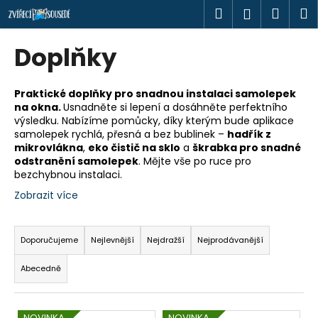
K
Přejít
Hledat
Náku
M
Přihlášen
na
o
obsah
Zpět
Zpět
košík
š
Doplňky
í
C
k
o
Praktické doplňky pro snadnou instalaci samolepek
na okna.
Usnadněte si lepení a dosáhněte perfektního
p
výsledku. Nabízíme pomůcky, díky kterým bude aplikace
o
samolepek rychlá, přesná a bez bublinek –
hadřík z
t
mikrovlákna
,
eko čistič na sklo
a
škrabka pro snadné
odstranění samolepek
. Mějte vše po ruce pro
ř
bezchybnou instalaci.
e
Zobrazit více
b
Ř
u
a
j
Doporučujeme
Nejlevnější
Nejdražší
Nejprodávanější
z
e
Abecedně
e
t
n
e
V
í
n
NOVINKA
NOVINKA