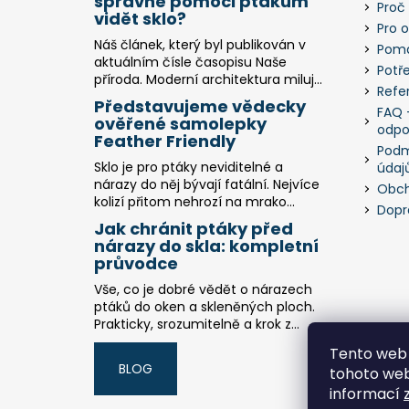
správně pomoci ptákům
Proč
vidět sklo?
Pro 
Náš článek, který byl publikován v
Pomá
aktuálním čísle časopisu Naše
Potř
příroda. Moderní architektura miluj...
Refe
Představujeme vědecky
FAQ -
ověřené samolepky
odpo
Feather Friendly
Podm
Sklo je pro ptáky neviditelné a
údaj
nárazy do něj bývají fatální. Nejvíce
Obch
kolizí přitom nehrozí na mrako...
Dopr
Jak chránit ptáky před
nárazy do skla: kompletní
průvodce
Vše, co je dobré vědět o nárazech
ptáků do oken a skleněných ploch.
Prakticky, srozumitelně a krok z...
Tento web 
BLOG
tohoto webu
informací