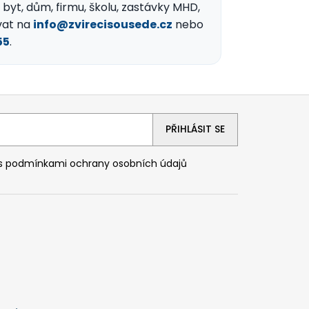
byt, dům, firmu, školu, zastávky MHD,
vat na
info@zvirecisousede.cz
nebo
55
.
PŘIHLÁSIT SE
 s
podmínkami ochrany osobních údajů