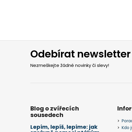
Z
á
Odebírat newsletter
p
a
Nezmeškejte žádné novinky či slevy!
t
í
Blog o zvířecích
Info
sousedech
Pora
Lepím, lepíš, lepíme: jak
Kdo 