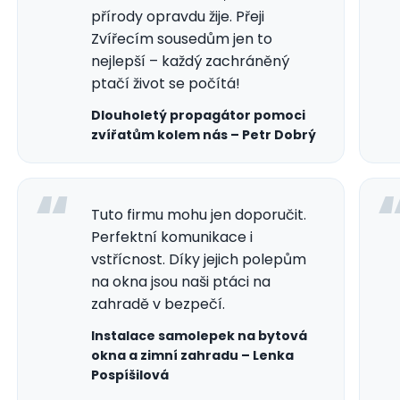
přírody opravdu žije. Přeji
Zvířecím sousedům jen to
nejlepší – každý zachráněný
ptačí život se počítá!
Dlouholetý propagátor pomoci
zvířatům kolem nás –
Petr Dobrý
Tuto firmu mohu jen doporučit.
Perfektní komunikace i
vstřícnost. Díky jejich polepům
na okna jsou naši ptáci na
zahradě v bezpečí.
Instalace samolepek na bytová
okna a zimní zahradu – Lenka
Pospíšilová