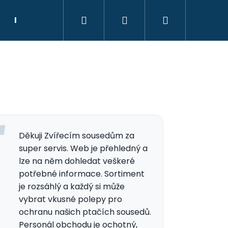
Hledat
Přihlášení
Nákupní
Kontakt
Poradce
košík
Děkuji Zvířecím sousedům za
super servis. Web je přehledný a
lze na něm dohledat veškeré
potřebné informace. Sortiment
je rozsáhlý a každý si může
vybrat vkusné polepy pro
ochranu našich ptačích sousedů.
Personál obchodu je ochotný,