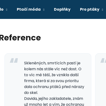
lo
Ptačí móda
Doplňky
Pro ptáky
Co potřebujete najít?
Reference
HLEDAT
Skleněných, smrtících pastí je
Doporučujeme
kolem nás stále víc než dost. O
to víc mě těší, že vznikla další
firma, která si za svou prioritu
dala ochranu ptáků před nárazy
do skel.
Davida, jejího zakladatele, znám
už mnoho let a vím, že ochranou