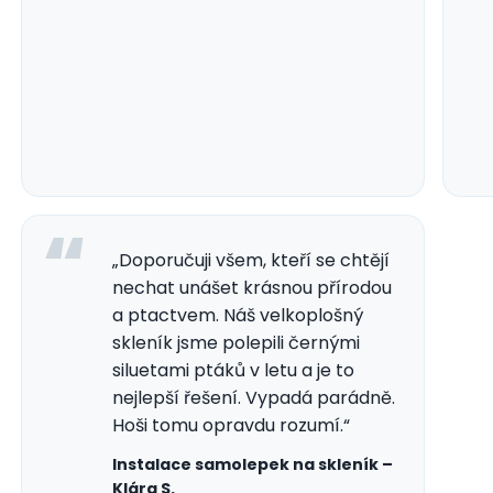
„Doporučuji všem, kteří se chtějí
nechat unášet krásnou přírodou
a ptactvem. Náš velkoplošný
skleník jsme polepili černými
siluetami ptáků v letu a je to
nejlepší řešení. Vypadá parádně.
Hoši tomu opravdu rozumí.“
Instalace samolepek na skleník –
Klára S.