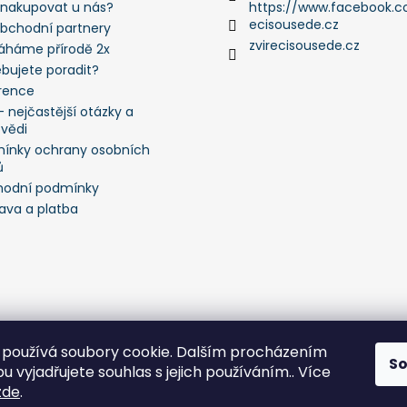
 nakupovat u nás?
https://www.facebook.c
ecisousede.cz
obchodní partnery
zvirecisousede.cz
háme přírodě 2x
ebujete poradit?
rence
 nejčastější otázky a
vědi
ínky ochrany osobních
ů
odní podmínky
ava a platba
používá soubory cookie. Dalším procházením
S
 vyjadřujete souhlas s jejich používáním.. Více
zde
.