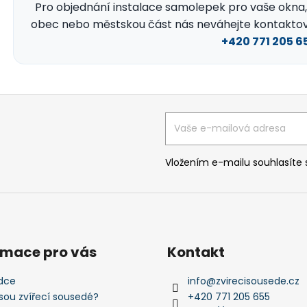
Pro objednání instalace samolepek pro vaše okna, 
obec nebo městskou část nás neváhejte kontakto
+420 771 205 6
Vložením e-mailu souhlasíte
rmace pro vás
Kontakt
dce
info
@
zvirecisousede.cz
jsou zvířecí sousedé?
+420 771 205 655