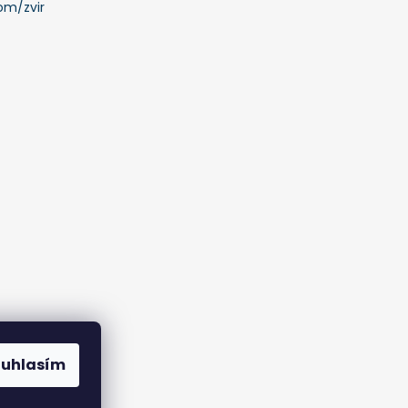
om/zvir
ouhlasím