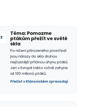
Téma: Pomozme
KZ
ptákům přežít ve světě
skla
Po ničení přirozeného prostředí
jsou nárazy do skla druhou
nejčastější příčinou úhynu ptáků.
Jen v Evropě takto ročně zahyne
až 100 milionů ptáků.
Přečíst v Klánovickém zpravodaji