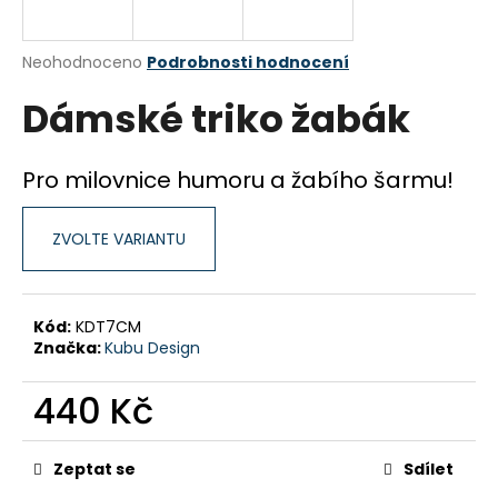
a
j
Průměrné
Neohodnoceno
Podrobnosti hodnocení
í
hodnocení
Dámské triko žabák
produktu
t
je
?
0,0
z
Pro milovnice humoru a žabího šarmu!
5
hvězdiček.
ZVOLTE VARIANTU
HLEDAT
Kód:
KDT7CM
Značka:
Kubu Design
D
o
440 Kč
p
o
Měrná
r
cena:
Zeptat se
Sdílet
u