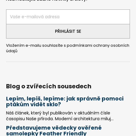
a
t
í
PŘIHLÁSIT SE
Vložením e-mailu souhlasíte s
podmínkami ochrany osobních
údajů
Blog o zvířecích sousedech
Lepím, lepíš, lepíme: jak správně pomoci
ptákům vidět sklo?
Náš článek, který byl publikován v aktuálním čísle
časopisu Naše příroda. Moderní architektura miluj...
Představujeme vědecky ověřené
samolepky Feather Friendly