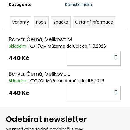
č
Kategorie
:
Dámská trička
u
j
e
Varianty
Popis
Značka
Ostatní informace
m
e
Barva: Černá, Velikost: M
Skladem
| KDT7CM
Můžeme doručit do:
11.8.2026
DO
440 Kč
KOŠ
Barva: Černá, Velikost: L
Skladem
| KDT7CL
Můžeme doručit do:
11.8.2026
DO
440 Kč
KOŠ
Z
Odebírat newsletter
á
p
Nezmeškejte žádné novinky či slevy!