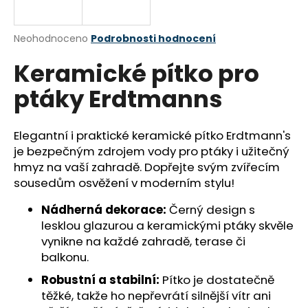
a
j
Průměrné
Neohodnoceno
Podrobnosti hodnocení
í
hodnocení
Keramické pítko pro
produktu
t
je
?
ptáky Erdtmanns
0,0
z
5
hvězdiček.
Elegantní i praktické keramické pítko Erdtmann's
je bezpečným zdrojem vody pro ptáky i užitečný
HLEDAT
hmyz na vaší zahradě. Dopřejte svým zvířecím
sousedům osvěžení v moderním stylu!
Nádherná dekorace:
Černý design s
D
lesklou glazurou a keramickými ptáky skvěle
o
vynikne na každé zahradě, terase či
p
balkonu.
o
r
Robustní a stabilní:
Pítko je dostatečně
u
těžké, takže ho nepřevrátí silnější vítr ani