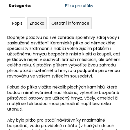
Kategorie
:
Pítka pro ptáky
Popis
Značka
Ostatní informace
Dopřejte ptactvu na své zahradě spolehlivý zdroj vody i
zasloužené osvěžení. Keramické pítko od německého
specialisty Erdtmann's nabízí volně žijícím ptákům i
užitečnému hmyzu bezpečné místo k pití a koupeli, což
je klíčové nejen v suchých letních měsících, ale během
celého roku. S ptačím pítkem vytvoříte živou zahradu
plnou ptáků i užitečného hmyzu a podpoříte přirozenou
rovnováhu ve vašem zvířecím sousedství.
Pokud do pítka vložíte několik plochých kamínků, které
budou mírně vyčnívat nad hladinu, vytvoříte bezpečné
přistávací ostrovy pro užitečný hmyz. Včely, čmeláci či
motýli se tak budou moci pohodlně napít bez rizika
utonutí.
Aby bylo pítko pro ptačí návštěvníky maximálně
bezpečné, vodu pravidelně měňte (v horkých dnech