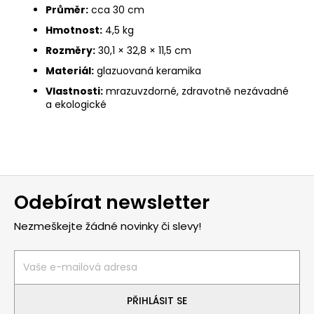
Průměr:
cca 30 cm
Hmotnost:
4,5 kg
Rozměry:
30,1 × 32,8 × 11,5 cm
Materiál:
glazuovaná keramika
Vlastnosti:
mrazuvzdorné, zdravotně nezávadné
a ekologické
Z
Odebírat newsletter
á
p
Nezmeškejte žádné novinky či slevy!
a
t
í
PŘIHLÁSIT SE