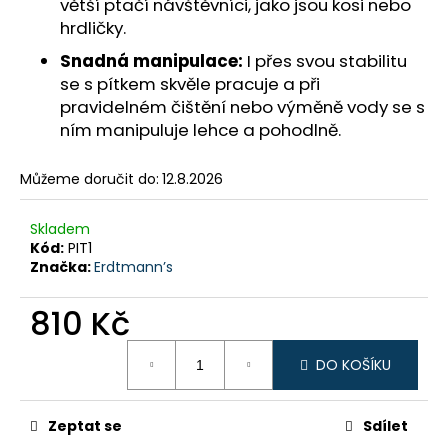
č
větší ptačí návštěvníci, jako jsou kosi nebo
u
hrdličky.
j
Snadná manipulace:
I přes svou stabilitu
e
se s pítkem skvěle pracuje a při
m
pravidelném čištění nebo výměně vody se s
e
ním manipuluje lehce a pohodlně.
Můžeme doručit do:
12.8.2026
Skladem
Kód:
PIT1
Značka:
Erdtmann’s
810 Kč
Měrná
DO KOŠÍKU
cena:
Zeptat se
Sdílet