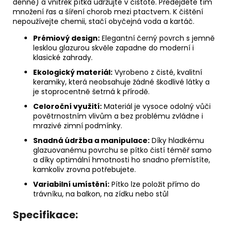
denně) a vnitřek pítka udržujte v čistotě. Předejdete tím
množení řas a šíření chorob mezi ptactvem. K čištění
nepoužívejte chemii, stačí obyčejná voda a kartáč.
Prémiový design:
Elegantní černý povrch s jemně
lesklou glazurou skvěle zapadne do moderní i
klasické zahrady.
Ekologický materiál:
Vyrobeno z čisté, kvalitní
keramiky, která neobsahuje žádné škodlivé látky a
je stoprocentně šetrná k přírodě.
Celoroční využití:
Materiál je vysoce odolný vůči
povětrnostním vlivům a bez problému zvládne i
mrazivé zimní podmínky.
Snadná údržba a manipulace:
Díky hladkému
glazuovanému povrchu se pítko čistí téměř samo
a díky optimální hmotnosti ho snadno přemístíte,
kamkoliv zrovna potřebujete.
Variabilní umístění:
Pítko lze položit přímo do
trávníku, na balkon, na zídku nebo stůl
Specifikace: