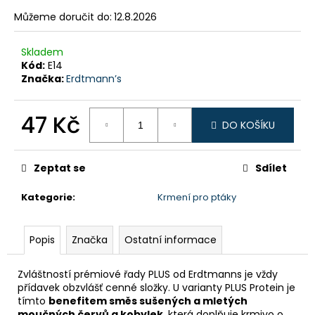
č
u
Můžeme doručit do:
12.8.2026
j
e
Skladem
m
Kód:
E14
e
Značka:
Erdtmann’s
47 Kč
DO KOŠÍKU
Měrná
cena:
Zeptat se
Sdílet
Kategorie
:
Krmení pro ptáky
Popis
Značka
Ostatní informace
Zvláštností prémiové řady PLUS od Erdtmanns je vždy
přídavek obzvlášť cenné složky. U varianty PLUS Protein je
tímto
benefitem směs sušených a mletých
moučných červů a kobylek
, která doplňuje krmivo o