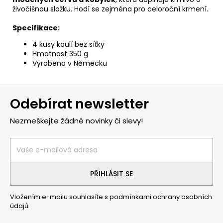
živočišnou složku. Hodí se zejména pro celoroční krmení.
Specifikace:
4 kusy koulí bez síťky
Hmotnost 350 g
Vyrobeno v Německu
Z
Odebírat newsletter
á
p
Nezmeškejte žádné novinky či slevy!
a
t
í
PŘIHLÁSIT SE
Vložením e-mailu souhlasíte s
podmínkami ochrany osobních
údajů