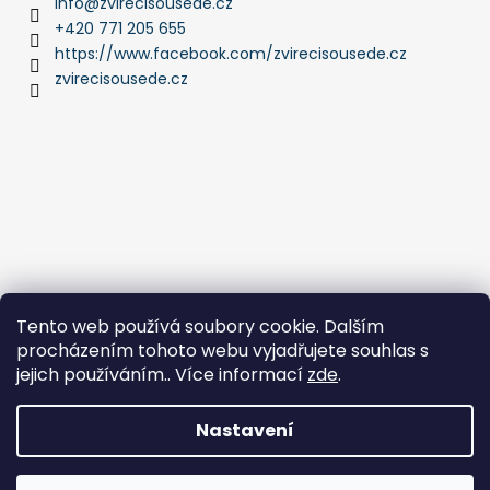
info
@
zvirecisousede.cz
+420 771 205 655
https://www.facebook.com/zvirecisousede.cz
zvirecisousede.cz
Tento web používá soubory cookie. Dalším
procházením tohoto webu vyjadřujete souhlas s
jejich používáním.. Více informací
zde
.
Nastavení
Vytvořil Shoptet
Copyright 2026
ZVÍŘECÍ SOUSEDÉ
. Všechna práva