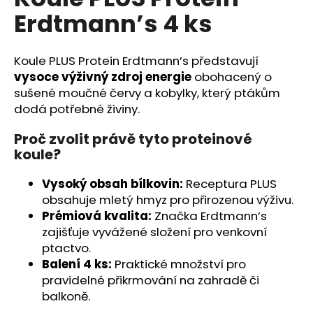
je
a
Erdtmann’s 4 ks
0,0
z
j
5
í
hvězdiček.
Koule PLUS Protein Erdtmann’s představují
t
vysoce výživný zdroj energie
obohacený o
?
sušené moučné červy a kobylky, který ptákům
dodá potřebné živiny.
Proč zvolit právě tyto proteinové
koule?
HLEDAT
Vysoký obsah bílkovin:
Receptura PLUS
obsahuje mletý hmyz pro přirozenou výživu.
Prémiová kvalita:
Značka Erdtmann’s
D
zajišťuje vyvážené složení pro venkovní
o
ptactvo.
p
Balení 4 ks:
Praktické množství pro
o
pravidelné přikrmování na zahradě či
r
balkoně.
u