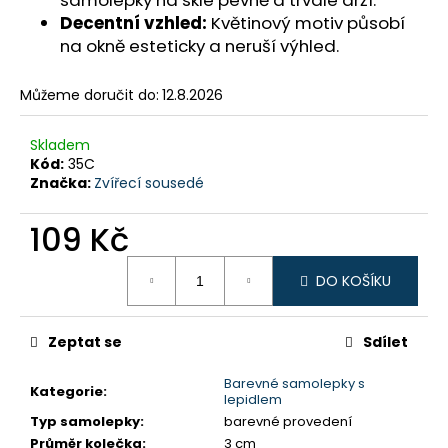
samolepky na skle pevně a trvale drží.
č
u
Decentní vzhled:
Květinový motiv působí
j
na okně esteticky a neruší výhled.
e
m
Můžeme doručit do:
12.8.2026
e
Skladem
Kód:
35C
Značka:
Zvířecí sousedé
109 Kč
Měrná
DO KOŠÍKU
cena:
Zeptat se
Sdílet
Barevné samolepky s
Kategorie
:
lepidlem
Typ samolepky
:
barevné provedení
Průměr kolečka
:
3 cm