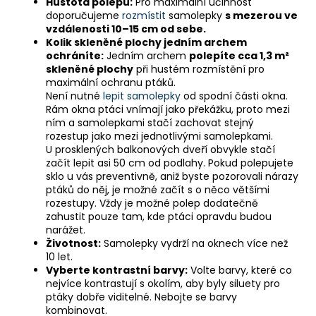
Hustota polepu:
Pro maximální účinnost
doporučujeme
rozmístit
samolepky
s mezerou ve
vzdálenosti 10–15 cm od sebe.
Kolik skleněné plochy jedním archem
ochráníte:
Jedním archem
polepíte cca 1,3 m²
skleněné plochy
při hustém rozmístění pro
maximální ochranu ptáků.
Není nutné
lepit samolepky
od spodní části okna.
Rám okna ptáci vnímají jako překážku, proto mezi
ním a samolepkami stačí zachovat stejný
rozestup jako mezi jednotlivými samolepkami.
U prosklených balkonových dveří obvykle stačí
začít lepit asi 50 cm od podlahy. Pokud polepujete
sklo u vás preventivně, aniž byste pozorovali nárazy
ptáků do něj, je možné začít s o něco většími
rozestupy. Vždy je možné polep dodatečně
zahustit pouze tam, kde ptáci opravdu budou
narážet.
Životnost:
Samolepky vydrží na oknech více než
10 let.
Vyberte kontrastní barvy:
Volte barvy, které co
nejvíce kontrastují s okolím, aby byly siluety pro
ptáky dobře viditelné. Nebojte se barvy
kombinovat.