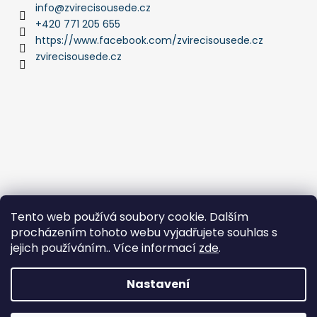
info
@
zvirecisousede.cz
+420 771 205 655
https://www.facebook.com/zvirecisousede.cz
zvirecisousede.cz
Tento web používá soubory cookie. Dalším
procházením tohoto webu vyjadřujete souhlas s
jejich používáním.. Více informací
zde
.
Nastavení
Vytvořil Shoptet
Copyright 2026
ZVÍŘECÍ SOUSEDÉ
. Všechna práva