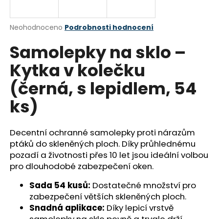
a
j
Průměrné
Neohodnoceno
Podrobnosti hodnocení
í
hodnocení
Samolepky na sklo –
produktu
t
je
?
Kytka v kolečku
0,0
z
(černá, s lepidlem, 54
5
hvězdiček.
ks)
HLEDAT
Decentní ochranné samolepky proti nárazům
ptáků do skleněných ploch. Díky průhlednému
pozadí a životnosti přes 10 let jsou ideální volbou
D
o
pro dlouhodobé zabezpečení oken.
p
Sada 54 kusů:
Dostatečné množství pro
o
zabezpečení větších skleněných ploch.
r
Snadná aplikace:
Díky lepicí vrstvě
u