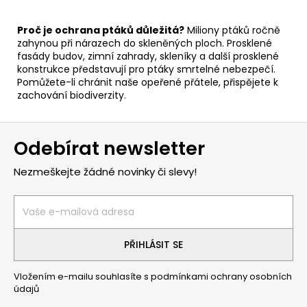
Proč je ochrana ptáků důležitá?
Miliony ptáků ročně
zahynou při nárazech do skleněných ploch. Prosklené
fasády budov, zimní zahrady, skleníky a další prosklené
konstrukce představují pro ptáky smrtelné nebezpečí.
Pomůžete-li chránit naše opeřené přátele, přispějete k
zachování biodiverzity.
Z
Odebírat newsletter
á
p
Nezmeškejte žádné novinky či slevy!
a
t
í
PŘIHLÁSIT SE
Vložením e-mailu souhlasíte s
podmínkami ochrany osobních
údajů