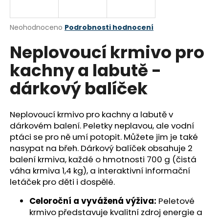
a
j
Průměrné
Neohodnoceno
Podrobnosti hodnocení
í
hodnocení
Neplovoucí krmivo pro
produktu
t
je
?
kachny a labutě -
0,0
z
dárkový balíček
5
hvězdiček.
Neplovoucí krmivo pro kachny a labutě v
HLEDAT
dárkovém balení. Peletky neplavou, ale vodní
ptáci se pro ně umí potopit. Můžete jim je také
nasypat na břeh. Dárkový balíček obsahuje 2
D
balení krmiva, každé o hmotnosti 700 g (čistá
o
váha krmiva 1,4 kg), a interaktivní informační
p
letáček pro děti i dospělé.
o
r
Celoroční a vyvážená výživa:
Peletové
u
krmivo představuje kvalitní zdroj energie a