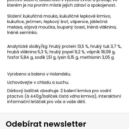
kterém je na prvním místě jejich zdraví a spokojenost.
Složení:
kukuřičná mouka, kukuřičné lepkové krmivo,
kukuřice, ječmen, řepkový šrot, vápence, jablečná
melasa, sójová moučka, loupaný toast, lněná vláknina,
lněné semínko.
Analytické složky/kg: hrubý protein 13,5 %, hrubý tuk 3,7 %,
hrubá vláknina 5,3 %, hrubý popel 9,2 %, vápník 18,08 g,
fosfor 5,84 g, sodík 1,51 g, lysin 6,15 g, methionin 3,05 g.
Vyrobeno a baleno v Holandsku.
Uchovávejte v chladu a suchu.
Dárkový balíček obsahuje: 2 balení krmiva pro vodní
ptactvo (á 440g/balíček čistá váha krmiva), interaktivní
informační letáček pro vás a vaše děti.
Z
Odebírat newsletter
á