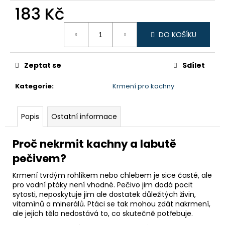
183 Kč
Měrná
DO KOŠÍKU
cena:
Zeptat se
Sdílet
Kategorie
:
Krmení pro kachny
Popis
Ostatní informace
Proč nekrmit kachny a labutě
pečivem?
Krmení tvrdým rohlíkem nebo chlebem je sice časté, ale
pro vodní ptáky není vhodné. Pečivo jim dodá pocit
sytosti, neposkytuje jim ale dostatek důležitých živin,
vitamínů a minerálů. Ptáci se tak mohou zdát nakrmení,
ale jejich tělo nedostává to, co skutečně potřebuje.