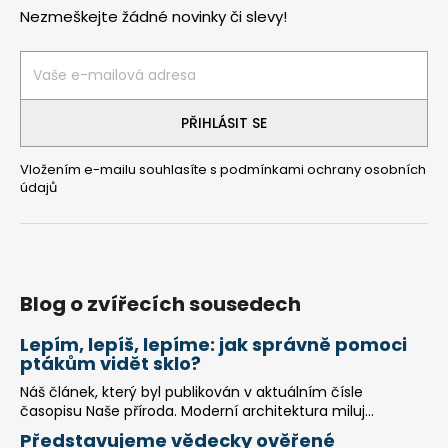
p
Nezmeškejte žádné novinky či slevy!
a
t
í
PŘIHLÁSIT SE
Vložením e-mailu souhlasíte s
podmínkami ochrany osobních
údajů
Blog o zvířecích sousedech
Lepím, lepíš, lepíme: jak správně pomoci
ptákům vidět sklo?
Náš článek, který byl publikován v aktuálním čísle
časopisu Naše příroda. Moderní architektura miluj...
Představujeme vědecky ověřené