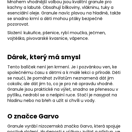
Mnohem vhodnější volbou jsou kvalitní granule pro
kachny a labutě. Obsahují bílkoviny, vlákninu, tuky a
esenciální oleje. Granule navíc plavou na hladině, takže
se snadno krmí a děti mohou ptáky bezpečně
pozorovat.
Složení:
kukuřice, pšenice, rybí moučka, ječmen,
vojtěška, pivovarské kvasnice, vápence.
Dárek, který má smysl
Tento balíček není jen krmení. Je i pozvánkou ven, ke
společnému času s dětmi a k malé lekci o přírodě. Děti
se naučí, že pomáhat zvířatům neznamená dát jim
cokoliv, ale dát jim to, co je pro ně opravdu vhodné.
Granule jsou praktické na výlet, snadno se přenesou v
pytlíku, nedrobí se a nešpiní ruce. Stačí je nasypat na
hladinu nebo na břeh a užít si chvíli u vody.
O značce Garvo
Granule vyrábí nizozemská značka Garvo, která spojuje
poctivé složení, zkušenosti s výživou zvířat a přístup, ve