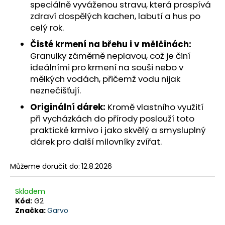
č
speciálně vyváženou stravu, která prospívá
u
zdraví dospělých kachen, labutí a hus po
j
celý rok.
e
Čisté krmení na břehu i v mělčinách:
m
e
Granulky záměrně neplavou, což je činí
ideálními pro krmení na souši nebo v
mělkých vodách, přičemž vodu nijak
neznečišťují.
Originální dárek:
Kromě vlastního využití
při vycházkách do přírody poslouží toto
praktické krmivo i jako skvělý a smysluplný
dárek pro další milovníky zvířat.
Můžeme doručit do:
12.8.2026
Skladem
Kód:
G2
Značka:
Garvo