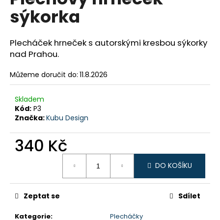
je
a
sýkorka
0,0
z
j
5
í
hvězdiček.
Plecháček
hrneček s autorskými kresbou sýkorky
t
nad Prahou.
?
Můžeme doručit do:
11.8.2026
Skladem
Kód:
P3
HLEDAT
Značka:
Kubu Design
340 Kč
D
Měrná
DO KOŠÍKU
o
cena:
p
o
Zeptat se
Sdílet
r
u
Kategorie
:
Plecháčky