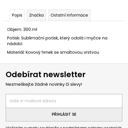
č
u
j
Popis
Značka
Ostatní informace
e
m
Objem: 300 ml
e
Potisk: Sublimační potisk, který odolá i myčce na
nádobí
Materiál: Kovový hrnek se smaltovou vrstvou
Z
Odebírat newsletter
á
p
Nezmeškejte žádné novinky či slevy!
a
t
í
PŘIHLÁSIT SE
Vložením e-mailu souhlasíte s
podmínkami ochrany osobních