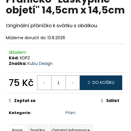
je
a
objetí" 14,5cm x 14,5cm
0,0
z
j
5
í
hvězdiček.
Originální přáníčko k svátku s obálkou.
t
?
Můžeme doručit do:
13.8.2026
Skladem
Kód:
KDP2
Značka:
Kubu Design
HLEDAT
75 Kč
DO KOŠÍKU
Měrná
D
cena:
o
Zeptat se
Sdílet
p
o
Kategorie
:
Přání
r
u
Popis
Značka
Ostatní informace