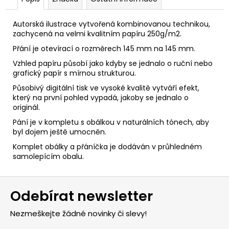
č
u
j
Autorská ilustrace vytvořená kombinovanou technikou,
e
zachycená na velmi kvalitním papíru 250g/m2.
m
Přání je otevírací o rozměrech 145 mm na 145 mm.
e
Vzhled papíru působí jako kdyby se jednalo o ruční nebo
grafický papír s mírnou strukturou.
Působivý digitální tisk ve vysoké kvalitě vytváří efekt,
který na první pohled vypadá, jakoby se jednalo o
originál.
Pání je v kompletu s obálkou v naturálních tónech, aby
byl dojem ještě umocněn.
Komplet obálky a přáníčka je dodáván v průhledném
samolepícím obalu.
Z
Odebírat newsletter
á
p
Nezmeškejte žádné novinky či slevy!
a