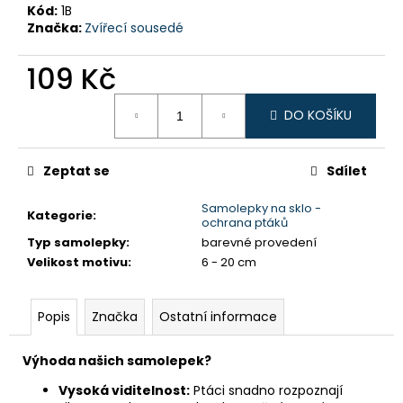
č
Kód:
1B
u
Značka:
Zvířecí sousedé
j
e
109 Kč
m
e
Měrná
DO KOŠÍKU
cena:
Zeptat se
Sdílet
Samolepky na sklo -
Kategorie
:
ochrana ptáků
Typ samolepky
:
barevné provedení
Velikost motivu
:
6 - 20 cm
Popis
Značka
Ostatní informace
Výhoda našich samolepek?
Vysoká viditelnost:
Ptáci snadno rozpoznají