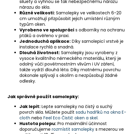
siluety a vyhnou se tak nebezpečnému nárazu
nárazu do skla.
Různé velikosti:
Samolepky ve velikostech 6-20
cm umožňují přizpůsobit jejich umístění různým
typům oken.
Vyrobeno ve spolupráci
s odborníky na ochranu
ptáků a ověřeno v praxi.
Jednoduchá aplikace:
Díky samolepicí vrstvě je
instalace rychlá a snadná.
Dlouhá životnost:
Samolepky jsou vyrobeny z
vysoce kvalitního německého materiálu, který je
odolný vůči povětrnostním vlivům i UV záření,
takže vydrží dlouhá léta. Díky matnému povrchu
dokonale splývají s okolím a nezpůsobují žádné
odlesky.
Jak správně použít samolepky:
Jak lepit:
Lepte samolepky na čistý a suchý
povrch skla. Můžete použít
sadu hadříků na okna E-
cloth
nebo
Feel Eco Čistič oken a skel.
Hustota polepu:
Pro maximální účinnost
doporučujeme
rozmístit samolepky
s mezerou ve