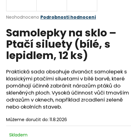
a
j
Průměrné
Neohodnoceno
Podrobnosti hodnocení
í
hodnocení
Samolepky na sklo –
produktu
t
je
?
Ptačí siluety (bílé, s
0,0
z
lepidlem, 12 ks)
5
hvězdiček.
Praktická sada obsahuje dvanáct samolepek s
HLEDAT
klasickými ptačími siluetami v bílé barvě, které
pomáhají účinně zabránit nárazům ptáků do
skleněných ploch. Vysoká účinnost vůči tmavším
D
odrazům v oknech, například zrcadlení zeleně
o
nebo okolních staveb.
p
o
Můžeme doručit do:
11.8.2026
r
u
Skladem