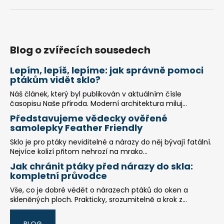
Blog o zvířecích sousedech
Lepím, lepíš, lepíme: jak správně pomoci
ptákům vidět sklo?
Náš článek, který byl publikován v aktuálním čísle
časopisu Naše příroda. Moderní architektura miluj...
Představujeme vědecky ověřené
samolepky Feather Friendly
Sklo je pro ptáky neviditelné a nárazy do něj bývají fatální.
Nejvíce kolizí přitom nehrozí na mrako...
Jak chránit ptáky před nárazy do skla:
kompletní průvodce
Vše, co je dobré vědět o nárazech ptáků do oken a
skleněných ploch. Prakticky, srozumitelně a krok z...
BLOG