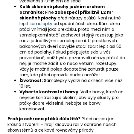
vzdálenosti 10–15 cm od sebe.
Kolik skleněné plochy jedním archem
ochráníte:
Plně
zabezpečí přibližně 1,2 m²
skleněné plochy
před nárazy ptáků. Není nutné
lepit samolepky
od spodní části okna. Rám okna
ptáci vnímají jako překážku, proto mezi ním a
samolepkami stačí zachovat stejný rozestup jako
mezi jednotlivými samolepkami. U prosklených
balkonových dveří obvykle stačí začít lepit asi 50
cm od podlahy. Pokud polepujete sklo u vás
preventivně, aniž byste pozorovali nárazy ptáků do
něj, je možné začít s o něco většími rozestupy.
Vždy je možné polep dodatečně zahustit pouze
tam, kde ptáci opravdu budou narážet.
Životnost:
Samolepky vydrží na oknech více než
10 let.
Vyberte kontrastní barvy
: Volte barvy, které co
nejvíce kontrastují s okolím, aby byly siluety pro
ptáky dobře viditelné. Nebojte se barvy
kombinovat.
Proč je ochrana ptáků důležitá?
Ptáci nejsou jen
krásná stvoření – hrají klíčovou roli v ochraně našich
ekosystémů a celkové rovnováhy přírody.