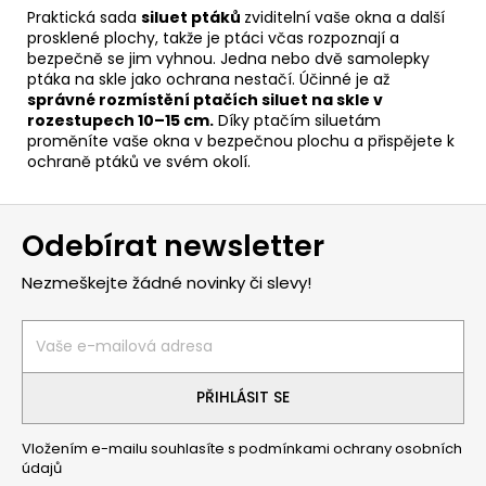
Praktická sada
siluet ptáků
zviditelní vaše okna a další
prosklené plochy, takže je ptáci včas rozpoznají a
bezpečně se jim vyhnou. Jedna nebo dvě samolepky
ptáka na skle jako ochrana nestačí. Účinné je až
správné rozmístění ptačích siluet na skle v
rozestupech 10–15 cm.
Díky ptačím siluetám
proměníte vaše okna v bezpečnou plochu a přispějete k
ochraně ptáků ve svém okolí.
Z
Odebírat newsletter
á
p
Nezmeškejte žádné novinky či slevy!
a
t
í
PŘIHLÁSIT SE
Vložením e-mailu souhlasíte s
podmínkami ochrany osobních
údajů