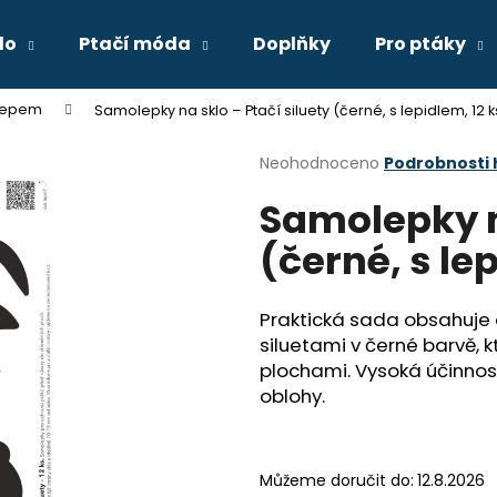
lo
Ptačí móda
Doplňky
Pro ptáky
lepem
Samolepky na sklo – Ptačí siluety (černé, s lepidlem, 12 k
Co potřebujete najít?
Průměrné
Neohodnoceno
Podrobnosti
hodnocení
Samolepky na
produktu
HLEDAT
je
(černé, s le
0,0
z
5
Doporučujeme
hvězdiček.
Praktická sada obsahuje
siluetami v černé barvě, k
plochami. Vysoká účinnos
oblohy.
Můžeme doručit do:
12.8.2026