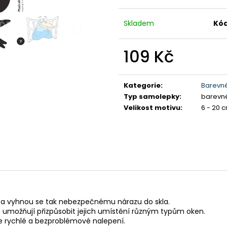
Skladem
Kód
109 Kč
Měrná
cena:
Kategorie
:
Barevn
Typ samolepky
:
barevn
Velikost motivu
:
6 - 20 
y a vyhnou se tak nebezpečnému nárazu do skla.
umožňují přizpůsobit jejich umístění různým typům oken.
 rychlé a bezproblémové nalepení.