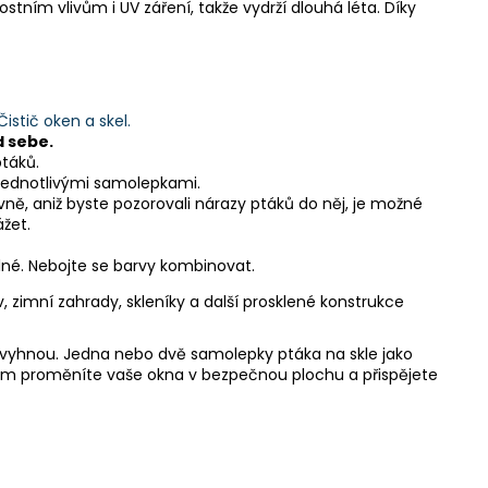
ním vlivům i UV záření, takže vydrží dlouhá léta. Díky
Čistič oken a skel.
d sebe.
táků.
 jednotlivými samolepkami.
vně, aniž byste pozorovali nárazy ptáků do něj, je možné
žet.
telné. Nebojte se barvy kombinovat.
 zimní zahrady, skleníky a další prosklené konstrukce
im vyhnou. Jedna nebo dvě samolepky ptáka na skle jako
ám proměníte vaše okna v bezpečnou plochu a přispějete