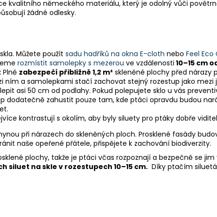
 kvalitního německého materiálu, který je odolný vůči povětrnost
ůsobují žádné odlesky.
skla. Můžete použít
sadu hadříků na okna E-cloth
nebo
Feel Eco 
ujeme
rozmístit samolepky s mezerou
ve vzdálenosti
10–15 cm o
:
Plně
zabezpečí přibližně 1,2 m²
skleněné plochy před nárazy p
zi ním a samolepkami stačí zachovat stejný rozestup jako mezi
lepit asi 50 cm od podlahy. Pokud polepujete sklo u vás preventi
lep dodatečně zahustit pouze tam, kde ptáci opravdu budou nará
et.
ejvíce kontrastují s okolím, aby byly siluety pro ptáky dobře vidi
ynou při nárazech do skleněných ploch. Prosklené fasády budov,
nit naše opeřené přátele, přispějete k zachování biodiverzity.
prosklené plochy, takže je ptáci včas rozpoznají a bezpečně se j
h siluet na skle v rozestupech 10–15 cm.
Díky ptačím siluet