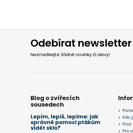
Z
á
Odebírat newsletter
p
a
Nezmeškejte žádné novinky či slevy!
t
í
Blog o zvířecích
Info
sousedech
Pora
Lepím, lepíš, lepíme: jak
Kdo 
správně pomoci ptákům
Proč
vidět sklo?
Pro 