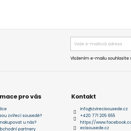
Vložením e-mailu souhlasíte
rmace pro vás
Kontakt
dce
info
@
zvirecisousede.cz
jsou zvířecí sousedé?
+420 771 205 655
 nakupovat u nás?
https://www.facebook.c
ecisousede.cz
obchodní partnery