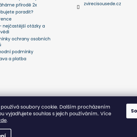
zvirecisousede.cz
háme přírodě 2x
ebujete poradit?
rence
 nejčastější otázky a
vědi
ínky ochrany osobních
ů
odní podmínky
ava a platba
používá soubory cookie. Dalším procházením
S
 vyjadřujete souhlas s jejich používáním.. Více
zde
.
a vyhrazena.
Upravit nastavení cookies
ní