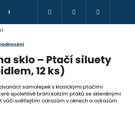
Hledat
Přihlášení
Nákupní
Kontakt
Poradce
s)
košík
 hodnocení
 sklo – Ptačí siluety
pidlem, 12 ks)
 dvanáct samolepek s klasickými ptačími
teré spolehlivě brání kolizím ptáků se skleněnými
t vůči světlejším odrazům v oknech a odrazům