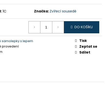
:
1C
Značka:
Zvířecí sousedé
DO KOŠÍKU
Tisk
é samolepky s lepem
é provedení
Zeptat se
cm
Sdílet