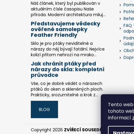
Náš článek, který byl publikován v
Pomá
aktuálním čísle časopisu Naše
Potř
příroda. Moderní architektura miluj...
Refe
Představujeme vědecky
FAQ -
ověřené samolepky
odpo
Feather Friendly
Podm
Sklo je pro ptáky neviditelné a
údaj
nárazy do něj bývají fatální. Nejvíce
Obch
kolizí přitom nehrozí na mrako...
Dopr
Jak chránit ptáky před
nárazy do skla: kompletní
průvodce
Vše, co je dobré vědět o nárazech
ptáků do oken a skleněných ploch.
Prakticky, srozumitelně a krok z...
Tento web 
BLOG
tohoto webu
informací
Copyright 2026
ZVÍŘECÍ SOUSEDÉ
. Všechna práv
Nastave