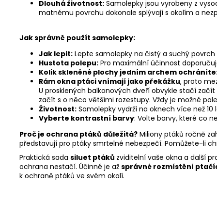
Dlouhá životnost:
Samolepky jsou vyrobeny z vysoce
matnému povrchu dokonale splývají s okolím a nezp
Jak správně použít samolepky:
Jak lepit:
Lepte samolepky na čistý a suchý povrch 
Hustota polepu:
Pro maximální účinnost doporuč
Kolik skleněné plochy jedním archem ochráníte
Rám okna ptáci vnímají jako překážku
, proto me
U prosklených balkonových dveří obvykle stačí začít 
začít s o něco většími rozestupy. Vždy je možné po
Životnost:
Samolepky vydrží na oknech více než 10 l
Vyberte kontrastní barvy
: Volte barvy, které co n
Proč je ochrana ptáků důležitá?
Miliony ptáků ročně zah
představují pro ptáky smrtelné nebezpečí. Pomůžete-li chrá
Praktická sada
siluet ptáků
zviditelní vaše okna a další 
ochrana nestačí. Účinné je až
správné rozmístění ptačíc
k ochraně ptáků ve svém okolí.