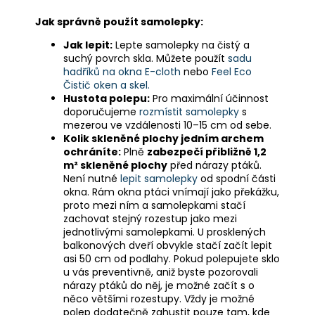
Jak správně použít samolepky:
Jak lepit:
Lepte samolepky na čistý a
suchý povrch skla. Můžete použít
sadu
hadříků na okna E-cloth
nebo
Feel Eco
Čistič oken a skel.
Hustota polepu:
Pro maximální účinnost
doporučujeme
rozmístit samolepky
s
mezerou ve vzdálenosti 10–15 cm od sebe.
Kolik skleněné plochy jedním archem
ochráníte:
Plně
zabezpečí přibližně 1,2
m² skleněné plochy
před nárazy ptáků.
Není nutné
lepit samolepky
od spodní části
okna. Rám okna ptáci vnímají jako překážku,
proto mezi ním a samolepkami stačí
zachovat stejný rozestup jako mezi
jednotlivými samolepkami. U prosklených
balkonových dveří obvykle stačí začít lepit
asi 50 cm od podlahy. Pokud polepujete sklo
u vás preventivně, aniž byste pozorovali
nárazy ptáků do něj, je možné začít s o
něco většími rozestupy. Vždy je možné
polep dodatečně zahustit pouze tam, kde