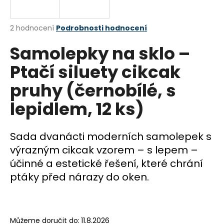
a
j
Průměrné
2 hodnocení
Podrobnosti hodnocení
í
hodnocení
Samolepky na sklo –
produktu
t
je
?
Ptačí siluety cikcak
5,0
z
pruhy (černobílé, s
5
hvězdiček.
lepidlem, 12 ks)
HLEDAT
Sada dvanácti moderních samolepek s
výrazným cikcak vzorem – s lepem –
D
účinné a estetické řešení, které chrání
o
ptáky před nárazy do oken.
p
o
r
u
Můžeme doručit do:
11.8.2026