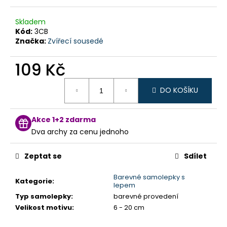
č
u
Skladem
j
Kód:
3CB
e
Značka:
Zvířecí sousedé
m
e
109 Kč
Měrná
DO KOŠÍKU
cena:
Akce 1+2 zdarma
Dva archy za cenu jednoho
Zeptat se
Sdílet
Barevné samolepky s
Kategorie
:
lepem
Typ samolepky
:
barevné provedení
Velikost motivu
:
6 - 20 cm