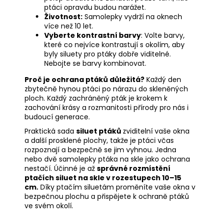
ptáci opravdu budou narážet.
Životnost:
Samolepky vydrží na oknech
více než 10 let.
Vyberte kontrastní barvy
: Volte barvy,
které co nejvíce kontrastují s okolím, aby
byly siluety pro ptáky dobře viditelné.
Nebojte se barvy kombinovat.
Proč je ochrana ptáků důležitá?
Každý den
zbytečně hynou ptáci po nárazu do skleněných
ploch. Každý zachráněný pták je krokem k
zachování krásy a rozmanitosti přírody pro nás i
budoucí generace.
Praktická sada
siluet ptáků
zviditelní vaše okna
a další prosklené plochy, takže je ptáci včas
rozpoznají a bezpečně se jim vyhnou. Jedna
nebo dvě samolepky ptáka na skle jako ochrana
nestačí. Účinné je až
správné rozmístění
ptačích siluet na skle v rozestupech 10–15
cm.
Díky ptačím siluetám proměníte vaše okna v
bezpečnou plochu a přispějete k ochraně ptáků
ve svém okolí.