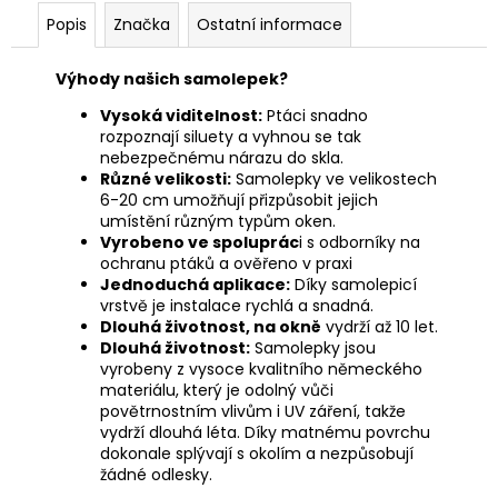
Popis
Značka
Ostatní informace
Výhody našich samolepek?
Vysoká viditelnost:
Ptáci snadno
rozpoznají siluety a vyhnou se tak
nebezpečnému nárazu do skla.
Různé velikosti:
Samolepky ve velikostech
6-20 cm umožňují přizpůsobit jejich
umístění různým typům oken.
Vyrobeno ve spoluprác
i s odborníky na
ochranu ptáků a ověřeno v praxi
Jednoduchá aplikace:
Díky samolepicí
vrstvě je instalace rychlá a snadná.
Dlouhá životnost, na okně
vydrží až 10 let.
Dlouhá životnost:
Samolepky jsou
vyrobeny z vysoce kvalitního německého
materiálu, který je odolný vůči
povětrnostním vlivům i UV záření, takže
vydrží dlouhá léta. Díky matnému povrchu
dokonale splývají s okolím a nezpůsobují
žádné odlesky.