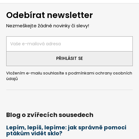
Z
Odebírat newsletter
á
p
Nezmeškejte žádné novinky či slevy!
a
t
í
PŘIHLÁSIT SE
Vložením e-mailu souhlasíte s
podmínkami ochrany osobních
údajů
Blog o zvířecích sousedech
Lepím, lepíš, lepíme: jak správně pomoci
ptákům vidět sklo?