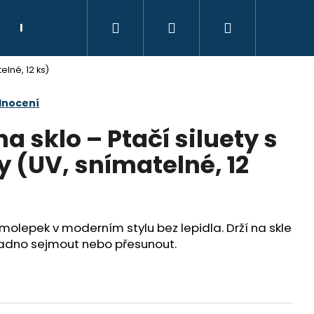
Hledat
Přihlášení
Nákupní
Kontakt
Poradce
elné, 12 ks)
košík
dnocení
 sklo – Ptačí siluety s
 (UV, snímatelné, 12
olepek v moderním stylu bez lepidla. Drží na skle
snadno sejmout nebo přesunout.