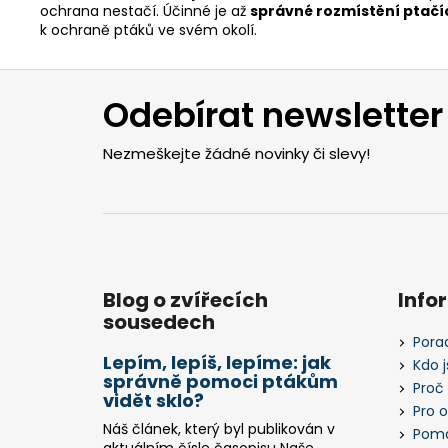
ochrana nestačí. Účinné je až
správné rozmístění ptačíc
k ochraně ptáků ve svém okolí.
Z
á
Odebírat newsletter
p
a
Nezmeškejte žádné novinky či slevy!
t
í
Blog o zvířecích
Info
sousedech
Pora
Lepím, lepíš, lepíme: jak
Kdo 
správně pomoci ptákům
Proč
vidět sklo?
Pro 
Náš článek, který byl publikován v
Pomá