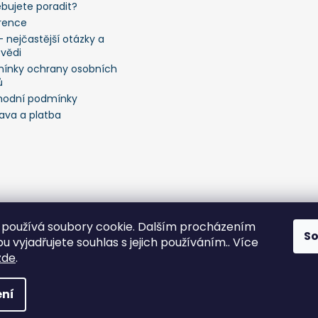
ebujete poradit?
rence
 nejčastější otázky a
vědi
ínky ochrany osobních
ů
odní podmínky
ava a platba
používá soubory cookie. Dalším procházením
S
 vyjadřujete souhlas s jejich používáním.. Více
zde
.
a vyhrazena.
Upravit nastavení cookies
ní