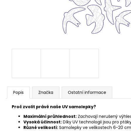
Popis
Značka
Ostatní informace
Proč zvolit právě naše UV samolepky?
Maximální průhlednost:
Zachovají nerušený výhled
Vysoká účinnost:
Díky UV technologii jsou pro ptáky
Různé velikosti:
Samolepky ve velikostech 6-20 cm 