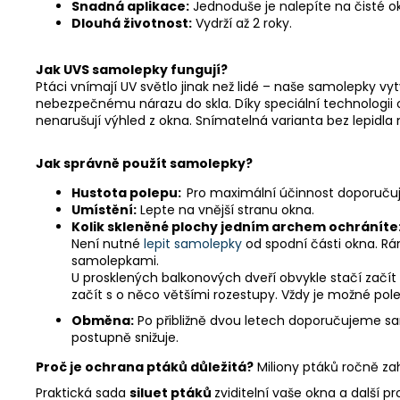
Snadná aplikace:
Jednoduše je nalepíte na čisté ok
Dlouhá životnost:
Vydrží až 2 roky.
Jak UVS samolepky fungují?
Ptáci vnímají UV světlo jinak než lidé – naše samolepky v
nebezpečnému nárazu do skla. Díky speciální technologii odr
nenarušují výhled z okna. Snímatelná varianta bez lepidla 
Jak správně použít samolepky?
Hustota polepu:
Pro maximální účinnost doporuč
Umístění:
Lepte na vnější stranu okna.
Kolik skleněné plochy jedním archem ochráníte
Není nutné
lepit samolepky
od spodní části okna. Rá
samolepkami.
U prosklených balkonových dveří obvykle stačí začít 
začít s o něco většími rozestupy. Vždy je možné po
Obměna:
Po přibližně dvou letech doporučujeme s
postupně snižuje.
Proč je ochrana ptáků důležitá?
Miliony ptáků ročně za
Praktická sada
siluet ptáků
zviditelní vaše okna a další 