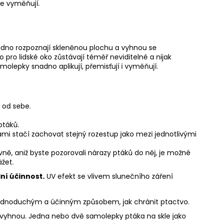
ze vyměňují.
snadno rozpoznají skleněnou plochu a vyhnou se
 pro lidské oko zůstávají téměř neviditelné a nijak
molepky snadno aplikují, přemisťují i vyměňují.
od sebe.
ptáků.
mi stačí zachovat stejný rozestup jako mezi jednotlivými
vně, aniž byste pozorovali nárazy ptáků do něj, je možné
žet.
ní účinnost.
UV efekt se vlivem slunečního záření
jednoduchým a účinným způsobem, jak chránit ptactvo.
im vyhnou. Jedna nebo dvě samolepky ptáka na skle jako