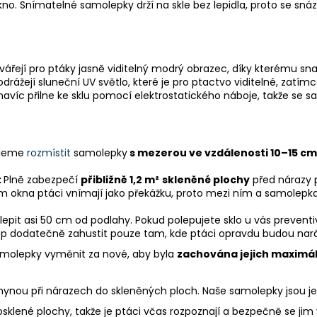
no. Snímatelné samolepky drží na skle bez lepidla, proto se sná
ytvářejí pro ptáky jasně viditelný modrý obrazec, díky kterému 
ážejí sluneční UV světlo, které je pro ptactvo viditelné, zatímco
navíc přilne ke sklu pomocí elektrostatického náboje, takže se sa
ujeme
rozmístit
samolepky
s mezerou ve vzdálenosti 10–15 cm
:
Plně zabezpečí
přibližně 1,2 m²
skleněné plochy
před nárazy 
m okna ptáci vnímají jako překážku, proto mezi ním a samolepka
lepit asi 50 cm od podlahy. Pokud polepujete sklo u vás preventi
lep dodatečně zahustit pouze tam, kde ptáci opravdu budou nará
amolepky vyměnit za nové, aby byla
zachována jejich maximál
hynou při nárazech do skleněných ploch. Naše samolepky jsou 
prosklené plochy, takže je ptáci včas rozpoznají a bezpečně se j