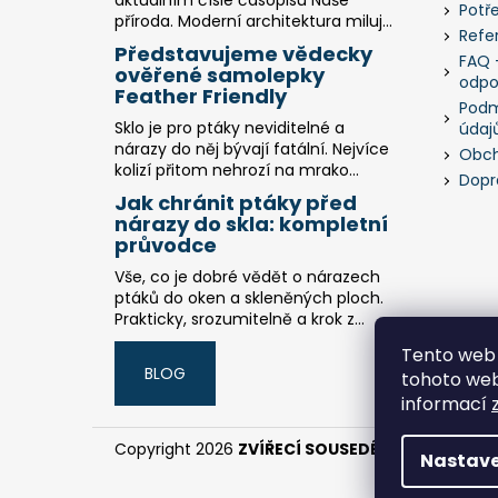
aktuálním čísle časopisu Naše
Potř
příroda. Moderní architektura miluj...
Refe
Představujeme vědecky
FAQ -
ověřené samolepky
odpo
Feather Friendly
Podm
Sklo je pro ptáky neviditelné a
údaj
nárazy do něj bývají fatální. Nejvíce
Obch
kolizí přitom nehrozí na mrako...
Dopr
Jak chránit ptáky před
nárazy do skla: kompletní
průvodce
Vše, co je dobré vědět o nárazech
ptáků do oken a skleněných ploch.
Prakticky, srozumitelně a krok z...
Tento web 
BLOG
tohoto webu
informací
Copyright 2026
ZVÍŘECÍ SOUSEDÉ
. Všechna práv
Nastave