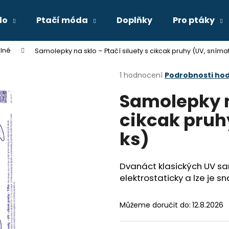
lo
Ptačí móda
Doplňky
Pro ptáky
lné
Samolepky na sklo – Ptačí siluety s cikcak pruhy (UV, snímat
Co potřebujete najít?
Průměrné
1 hodnocení
Podrobnosti ho
hodnocení
Samolepky na
produktu
HLEDAT
je
cikcak pruhy
5,0
z
ks)
5
Doporučujeme
hvězdiček.
Dvanáct klasických UV sam
elektrostaticky a lze je 
Můžeme doručit do:
12.8.2026