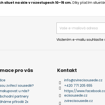
h siluet na skle v rozestupech 10–15 cm.
Díky ptačím siluetá
Vložením e-mailu souhlasíte
rmace pro vás
Kontakt
dce
info
@
zvirecisousede.cz
jsou zvířecí sousedé?
+420 771 205 655
 nakupovat u nás?
https://www.facebook.c
ecisousede.cz
obchodní partnery
zvirecisousede.cz
háme přírodě 2x