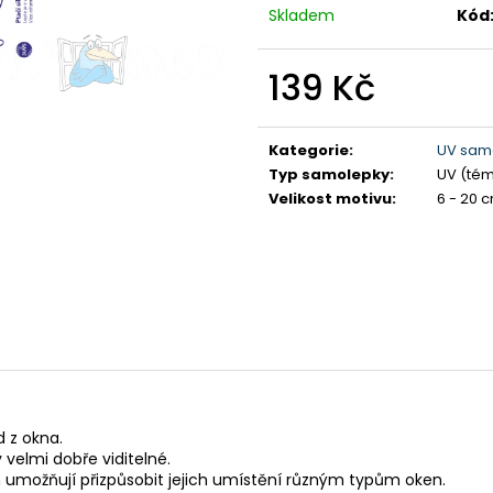
Skladem
Kód
139 Kč
Měrná
cena:
Kategorie
:
UV sam
Typ samolepky
:
UV (tém
Velikost motivu
:
6 - 20 
 z okna.
 velmi dobře viditelné.
umožňují přizpůsobit jejich umístění různým typům oken.