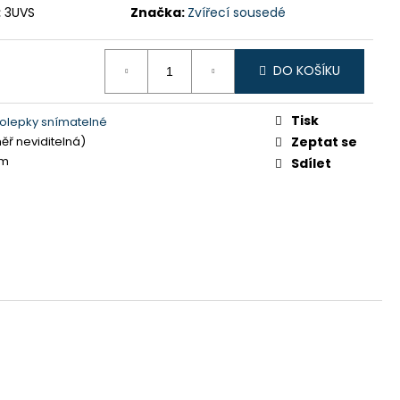
:
3UVS
Značka:
Zvířecí sousedé
DO KOŠÍKU
Tisk
olepky snímatelné
ěř neviditelná)
Zeptat se
cm
Sdílet