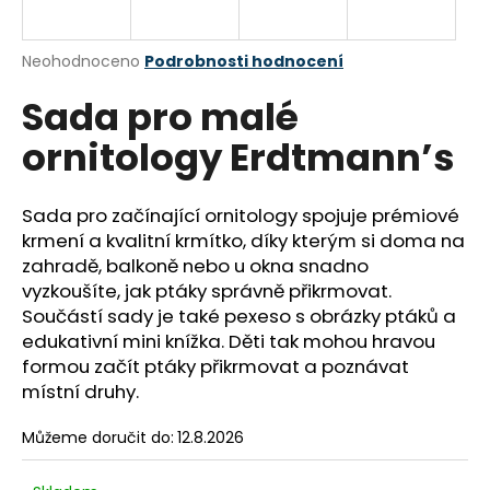
a
j
Průměrné
Neohodnoceno
Podrobnosti hodnocení
í
hodnocení
Sada pro malé
produktu
t
je
?
ornitology Erdtmann’s
0,0
z
5
hvězdiček.
Sada pro začínající ornitology spojuje prémiové
krmení a kvalitní krmítko, díky kterým si doma na
HLEDAT
zahradě, balkoně nebo u okna snadno
vyzkoušíte, jak ptáky správně přikrmovat.
Součástí sady je také pexeso s obrázky ptáků a
edukativní mini knížka. Děti tak mohou hravou
D
formou začít ptáky přikrmovat a poznávat
o
místní druhy.
p
o
Můžeme doručit do:
12.8.2026
r
u