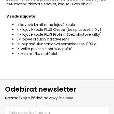
děti mohou zblízka sledovat, kdo se u vás objeví.
V sadě najdete:
1x kovové krmítko na lojové koule
4× lojové koule PLUS Ovoce (bez plastové síťky)
4× lojové koule PLUS Protein (bez plastové síťky)
5× lojové kroužky na zavěšení
1× loupaná slunečnicová semínka PLUS 800 g
1× velké pexeso s obrázky ptáků
1× mini knížku o ptácích
Z
Odebírat newsletter
á
p
Nezmeškejte žádné novinky či slevy!
a
t