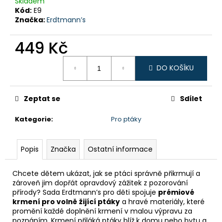
č
Skladem
Kód:
E9
u
Značka:
Erdtmann’s
j
e
449 Kč
m
e
Měrná
DO KOŠÍKU
cena:
Zeptat se
Sdílet
Kategorie
:
Pro ptáky
Popis
Značka
Ostatní informace
Chcete dětem ukázat, jak se ptáci správně přikrmují a
zároveň jim dopřát opravdový zážitek z pozorování
přírody? Sada Erdtmann’s pro děti spojuje
prémiové
krmení pro volně žijící ptáky
a hravé materiály, které
promění každé doplnění krmení v malou výpravu za
poznáním. Krmení přiláká ptáky blíž k domu nebo bytu a