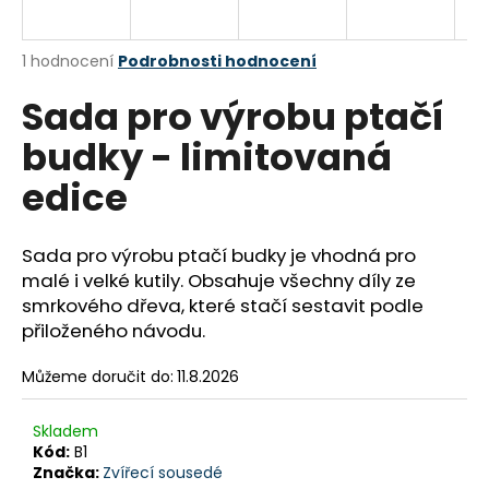
a
j
Průměrné
1 hodnocení
Podrobnosti hodnocení
í
hodnocení
Sada pro výrobu ptačí
produktu
t
je
?
budky - limitovaná
5,0
z
edice
5
hvězdiček.
Sada pro výrobu ptačí budky je vhodná pro
HLEDAT
malé i velké kutily. Obsahuje všechny díly ze
smrkového dřeva, které stačí sestavit podle
přiloženého návodu.
D
o
Můžeme doručit do:
11.8.2026
p
o
Skladem
r
Kód:
B1
u
Značka:
Zvířecí sousedé