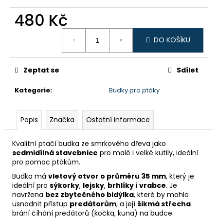
č
u
480 Kč
j
e
Měrná
DO KOŠÍKU
cena:
m
e
Zeptat se
Sdílet
Kategorie
:
Budky pro ptáky
Popis
Značka
Ostatní informace
Kvalitní ptačí budka ze smrkového dřeva jako
sedmidílná stavebnice
pro malé i velké kutily, ideální
pro pomoc ptákům.
Budka má
vletový otvor o průměru 35 mm
, který je
ideální pro
sýkorky
,
lejsky
,
brhlíky
i
vrabce
. Je
navržena
bez zbytečného bidýlka
, které by mohlo
usnadnit přístup
predátorům
, a její
šikmá střecha
brání číhání predátorů (kočka, kuna) na budce.