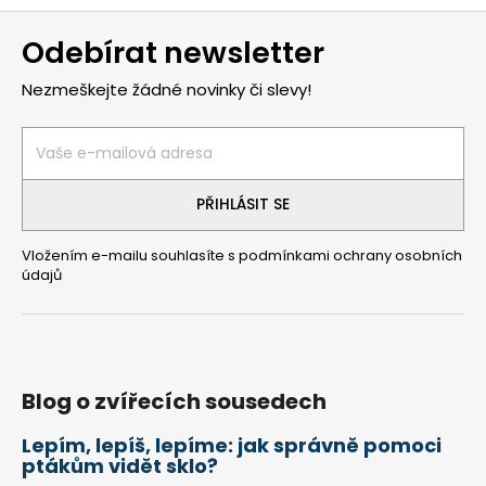
Z
Odebírat newsletter
á
p
Nezmeškejte žádné novinky či slevy!
a
t
í
PŘIHLÁSIT SE
Vložením e-mailu souhlasíte s
podmínkami ochrany osobních
údajů
Blog o zvířecích sousedech
Lepím, lepíš, lepíme: jak správně pomoci
ptákům vidět sklo?