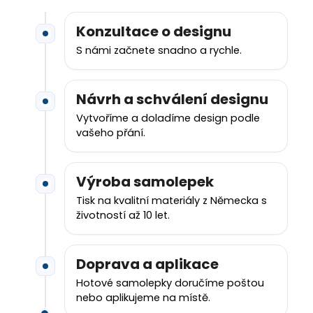
č
u
Konzultace o designu
j
e
S námi začnete snadno a rychle.
m
e
Návrh a schválení designu
Vytvoříme a doladíme design podle
vašeho přání.
Výroba samolepek
Tisk na kvalitní materiály z Německa s
životností až 10 let.
Doprava a aplikace
Hotové samolepky doručíme poštou
nebo aplikujeme na místě.