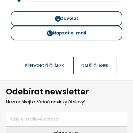
Zavolat
Napsat e-mail
PŘEDCHOZÍ ČLÁNEK
DALŠÍ ČLÁNEK
Z
Odebírat newsletter
á
p
Nezmeškejte žádné novinky či slevy!
a
t
í