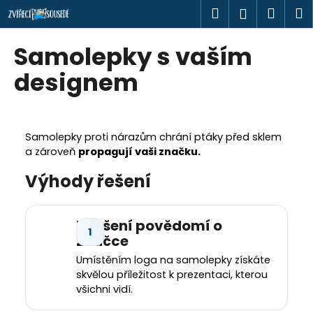
K
Přejít
Hledat
Náku
M
Přihlášen
na
o
obsah
Zpět
Zpět
košík
š
Samolepky s vaším
í
C
designem
k
o
p
o
Samolepky proti nárazům chrání ptáky před sklem
t
a zároveň
propagují vaši značku.
ř
Výhody řešení
e
b
u
Zvýšení povědomí o
j
značce
e
Umístěním loga na samolepky získáte
t
skvělou příležitost k prezentaci, kterou
všichni vidí.
e
n