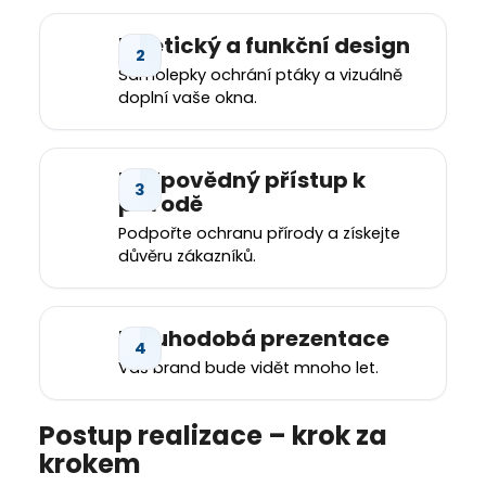
a
Estetický a funkční design
j
Samolepky ochrání ptáky a vizuálně
í
doplní vaše okna.
t
?
Zodpovědný přístup k
přírodě
Podpořte ochranu přírody a získejte
HLEDAT
důvěru zákazníků.
Dlouhodobá prezentace
D
o
Váš brand bude vidět mnoho let.
p
o
Postup realizace – krok za
r
krokem
u