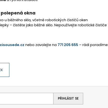
 polepená okna
ako u běžného skla, včetně robotických čističů oken
pky – čistěte jako běžné sklo. Nepoužívejte robotické čističe
cisousede.cz
nebo zavolejte na
771 205 655
– rádi poradíme
EK
PŘIHLÁSIT SE