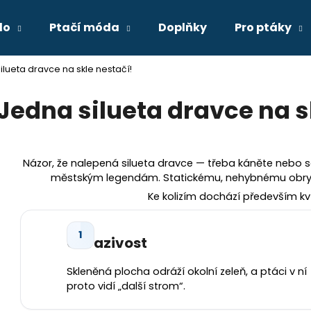
lo
Ptačí móda
Doplňky
Pro ptáky
ilueta dravce na skle nestačí!
Co potřebujete najít?
Jedna silueta dravce na s
HLEDAT
Názor, že nalepená silueta dravce — třeba káněte nebo s
městským legendám. Statickému, nehybnému obrysu 
Doporučujeme
Ke kolizím dochází především kv
Odrazivost
Skleněná plocha odráží okolní zeleň, a ptáci v ní
proto vidí „další strom“.