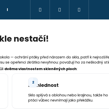
Hledat
Přihlášení
Nákupní
Kontakt
Poradce
košík
kle nestačí!
okola — ochrání ptáky před nárazem do skla, patří k nejrozšíř
se opeřenci zkrátka nevyhnou: považují ho za neškodný stí
ůli
dvěma vlastnostem skleněných ploch
:
Průhlednost
Sklo splývá s oblohou nebo krajinou, takže ho
ptáci vůbec nevnímají jako překážku.