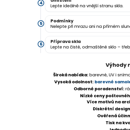
Umístění
Lepte ideálně na vnější stranu skla.
Podmínky
Nelepte při mrazu ani na přímém slunc
Příprava skla
Lepte na čisté, odmaštěné sklo – tř
Výhody 
Široká nabídka:
barevné, UV i sníma
Vysoká odolnost:
barevné samol
Odborné poradenství:
rá
Nízké ceny poštovnéh
Více motivů na arc
Diskrétní desig
Ověřená účin
Tisk na kva
Jednodu