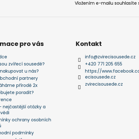
Vložením e-mailu souhlasíte
rmace pro vás
Kontakt
dce
info
@
zvirecisousede.cz
jsou zvířecí sousedé?
+420 771 205 655
 nakupovat u nás?
https://www.facebook.c
ecisousede.cz
obchodní partnery
zvirecisousede.cz
háme přírodě 2x
ebujete poradit?
rence
 nejčastější otázky a
vědi
ínky ochrany osobních
ů
odní podmínky