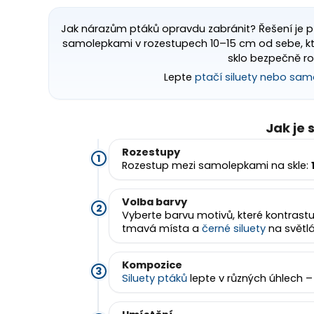
Jak nárazům ptáků opravdu zabránit? Řešení je p
samolepkami v rozestupech 10–15 cm od sebe, které
sklo bezpečně ro
Lepte
ptačí siluety nebo sam
Jak je 
Rozestupy
Rozestup mezi samolepkami na skle:
Volba barvy
Vyberte barvu motivů, které kontrastuj
tmavá místa a
černé siluety
na světlá
Kompozice
Siluety ptáků
lepte v různých úhlech –