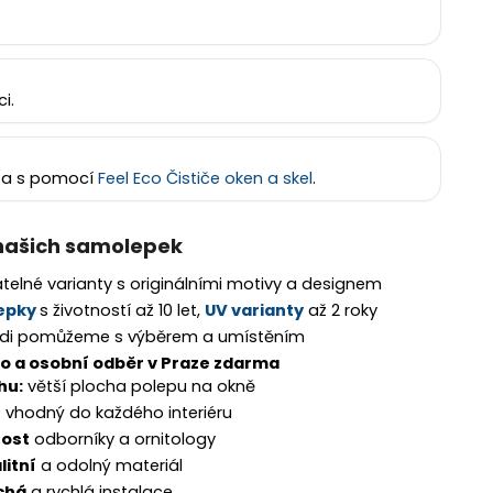
i.
eba s pomocí
Feel Eco Čističe oken a skel
.
našich samolepek
telné varianty s originálními motivy a designem
epky
s životností až 10 let,
UV varianty
až 2 roky
di pomůžeme s výběrem a umístěním
o a osobní odběr v Praze zdarma
hu:
větší plocha polepu na okně
n
vhodný do každého interiéru
nost
odborníky a ornitology
litní
a odolný materiál
chá
a rychlá instalace