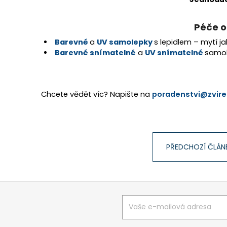
Péče o
Barevné
a
UV samolepky
s lepidlem – mytí j
Barevné snímatelné
a
UV snímatelné
samole
Chcete vědět víc? Napište na
poradenstvi@zvire
PŘEDCHOZÍ ČLÁN