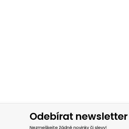
Z
á
Odebírat newsletter
p
Nezmeškejte žádné novinky či slevy!