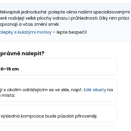
řekvapivě jednoduché: polepte okna našimi specializovanými
 rozbíjejí velké plochy odrazu i průhlednosti. Díky nim ptáci
zpoznají a včas změní směr.
olepky s kulatými motivy
– lepte bezpečí!
správně nalepit?
10–15 cm
.
í s okolím odrážejícím se ve skle, např.:
bílé siluety
na
 místa.
 výsledná kompozice bude působit přirozeněji.