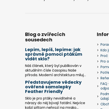
a
t
í
Blog o zvířecích
Info
sousedech
Pora
Lepím, lepíš, lepíme: jak
Kdo 
správně pomoci ptákům
Proč
vidět sklo?
Pro 
Náš článek, který byl publikován v
Pomá
aktuálním čísle časopisu Naše
Potř
příroda. Moderní architektura miluj...
Refe
Představujeme vědecky
FAQ -
ověřené samolepky
odpo
Feather Friendly
Podm
Sklo je pro ptáky neviditelné a
údaj
nárazy do něj bývají fatální. Nejvíce
Obch
kolizí přitom nehrozí na mrako...