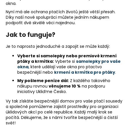
okna.
a
Nyní má ale ochrana ptačích životů ještě větší přesah.
j
Díky naší nové spolupráci můžete jedním nákupem
í
podpořit dvě skvělé věci najednou.
t
Jak to funguje?
?
Je to naprosto jednoduché a zapojit se může každý:
Vyberte si samolepky nebo premiové krmení
ptáky a krmítka:
Vyberte si
samolepky pro vaše
okna
, které udělají vaše okna pro ptactvo
HLEDAT
bezpečnější nebo
krmení a krmítka pro ptáky
.
My pošleme peníze dál:
Z každého takového
nákupu rovnou
věnujeme 10 %
na podporu
D
iniciativy Ukliďme Česko.
o
Vy tak získáte bezpečnější domov pro vaše ptačí sousedy
p
a společně pomůžeme zajistit prostředky pro organizaci
o
úklidových akcí po celé republice. Každý malý krok se
r
počítá. Děkujeme, že s námi tvoříte bezpečnější a čistší
u
svět!