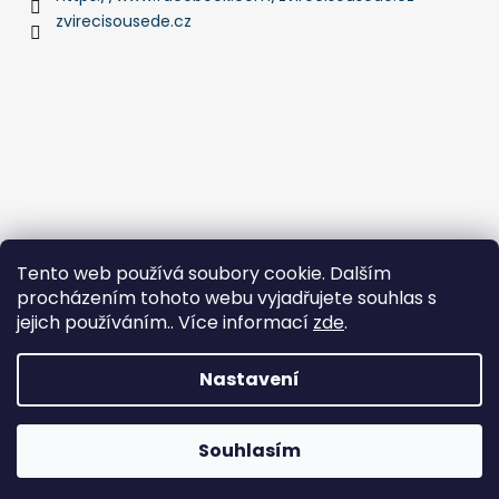
zvirecisousede.cz
Tento web používá soubory cookie. Dalším
procházením tohoto webu vyjadřujete souhlas s
jejich používáním.. Více informací
zde
.
Nastavení
Vytvořil Shoptet
Copyright 2026
ZVÍŘECÍ SOUSEDÉ
. Všechna práva
Souhlasím
vyhrazena.
Upravit nastavení cookies