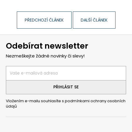
č
u
j
e
PŘEDCHOZÍ ČLÁNEK
DALŠÍ ČLÁNEK
m
e
Z
Odebírat newsletter
á
p
Nezmeškejte žádné novinky či slevy!
a
t
í
PŘIHLÁSIT SE
Vložením e-mailu souhlasíte s
podmínkami ochrany osobních
údajů