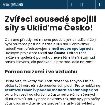
K
Přejít
Hledat
Náku
M
Přihlášen
na
o
obsah
Zpět
Zpět
košík
š
Zvířecí sousedé spojili
í
C
síly s Ukliďme Česko!
k
o
p
Ochrana přírody má mnoho podob a jsme nadšení, že ji
o
nyní můžeme posunout zase o kus dál. S obrovskou
radostí vám představujeme
naši novou spolupráci
s
t
úžasným projektem
Ukliďme Česko
. Odteď totiž
ř
můžeme společně pomáhat nejen těm, kteří létají nad
e
našimi hlavami, ale pečovat i o prostředí dole na zemi!
b
Pomoc na zemi i ve vzduchu
u
j
Určitě víte, že každý rok u nás zbytečně zahynou tisíce
e
ptáků kvůli nárazům do prosklených ploch. Proto nabízíme
efektivní řešení v podobě moderních samolepek
na
t
okna. Na rozdíl od starých a často nefunkčních černých
e
siluet dravců jsou ty naše navrženy tak, aby byly pro ptáky
včas a jasně viditelné, ale zároveň nerušily váš výhled z
n